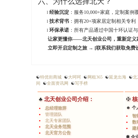
六、为什么选择北天？
经验沉淀
：服务10,000+家庭，定制案
l
技术背书
：拥有20+项家居定制相关专利，
l
环保承诺
：所有产品通过中国十环认证与国
l
让家更懂你——北天创业公司，重新定义
立即开启定制之旅 → [联系我们获取免费
☯
特优街商城
☯
大呵呵
☯
网租365
☯
延龙出海
☯
北
间
☯
全面资讯网
☯
写手榜
♣
北天创业公司介绍：
✠
核
☻ 个
总经理致辞
管理团队
智
北天专家团队
数
北天业务范围
建
北天官方公告
✽ 企