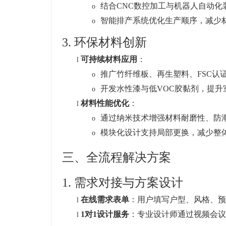
结合CNC数控加工与机器人自动
o
智能排产系统优化生产顺序，减少
o
3. 环保材料创新
可持续材料应用
：
l
推广竹纤维板、再生塑料、FSC认
o
开发水性漆与低VOC胶黏剂，提升
o
材料性能优化
：
l
通过纳米技术增强材料耐磨性、防
o
模块化设计支持局部更换，减少整
o
三、全流程解决方案
1.
需求对接与方案设计
在线需求表单
：用户填写户型、风格、预
l
1
对1设计服务
：专业设计师通过视频会议
l