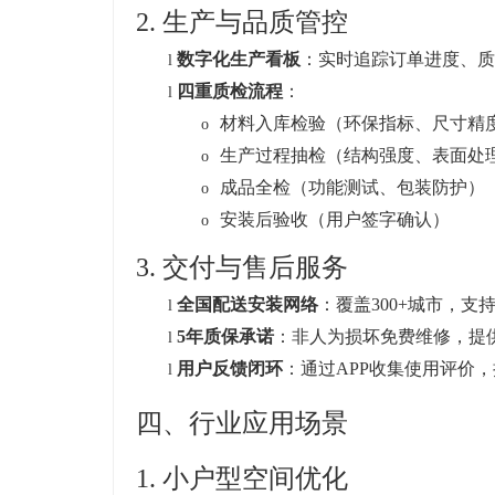
2. 生产与品质管控
数字化生产看板
：实时追踪订单进度、质
l
四重质检流程
：
l
材料入库检验（环保指标、尺寸精
o
生产过程抽检（结构强度、表面处
o
成品全检（功能测试、包装防护）
o
安装后验收（用户签字确认）
o
3. 交付与售后服务
全国配送安装网络
：覆盖300+城市，支
l
5
年质保承诺
：非人为损坏免费维修，提
l
用户反馈闭环
：通过APP收集使用评价
l
四、行业应用场景
1.
小户型空间优化