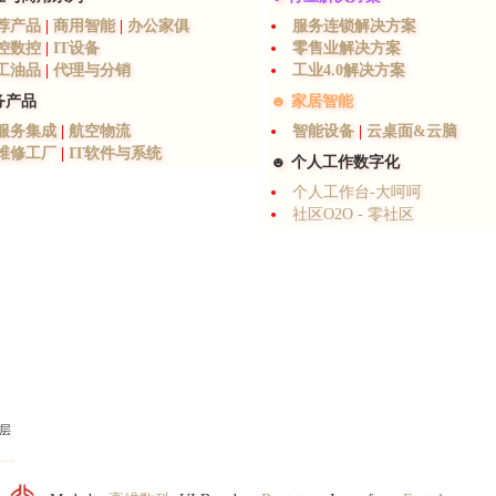
荐产品
|
商用智能
|
办公家俱
服务连锁解决方案
控数控
|
IT设备
零售业解决方案
工油品
|
代理与分销
工业4.0解决方案
务产品
☻ 家居智能
T服务集成
|
航空物流
智能设备
|
云桌面&云脑
T维修工厂
|
IT软件与系统
☻ 个人工作数字化
个人工作台-大呵呵
社区O2O - 零社区
层
---