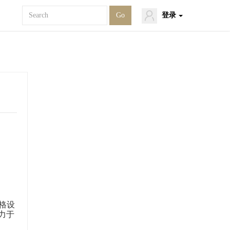
登录
2023年北天创业恢复技术产品启动业务运营的公告
1
精英人才招聘发布
2
中国人力资源产业出海发展：机遇、挑战与筹备
3
北天创业正式在通州投资落地北京延龙出海科技有限公司
4
如何用本土资金在“一带一路”海外投资中掘金？
5
格设
力于