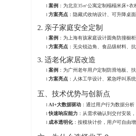
案例
：为北京35㎡公寓定制榻榻米床+衣
l
方案亮点
：隐藏式收纳设计、可升降桌面
l
2. 亲子家庭安全定制
案例
：为上海有孩家庭设计圆角防撞橱柜、
l
方案亮点
：无尖锐边角、食品级材料、抗
l
3. 适老化家居改造
案例
：为广州老年用户定制防滑地板、扶
l
方案亮点
：人体工学设计、紧急呼叫系统
l
五、技术优势与创新点
AI+
大数据驱动
：通过用户行为数据分析
l
快速响应能力
：从需求确认到交付安装，
l
成本透明化
：按模块计价，用户可自由增
l