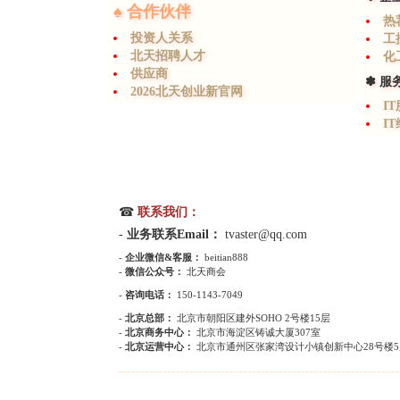
♠ 合作伙伴
热
投资人关系
工
北天招聘人才
化
供应商
✽ 服
2026北天创业新官网
I
I
☎
联系我们：
-
业务联系Email：
tvaster@qq.com
-
企业微信&客服：
beitian888
-
微信公众号：
北天商会
-
咨询电话：
150-1143-7049
-
北京总部：
北京市朝阳区建外SOHO 2号楼15层
-
北京商务中心：
北京市海淀区铸诚大厦307室
-
北京运营中心：
北京市通州区张家湾设计小镇创新中心28号楼5
---------------------------------------------------------------