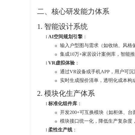
二、核心研发能力体系
1.
智能设计系统
AI空间规划引擎
：
l
输入户型图与需求（如收纳、风格
o
集成10万+家居设计案例库，智能
o
VR虚拟体验
：
l
通过VR设备或手机APP，用户可
o
实时生成报价清单，透明化成本构
o
2. 模块化生产体系
标准化组件库
：
l
开发200+可互换模块（如柜体、
o
模块接口统一化，降低生产复杂度
o
柔性生产线
：
l