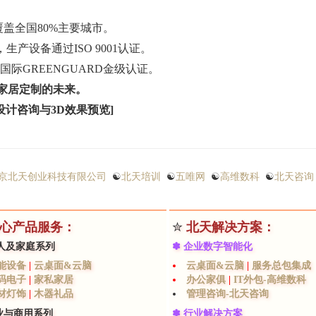
例覆盖全国80%主要城市。
生产设备通过ISO 9001认证。
际GREENGUARD金级认证。
家居定制的未来。
设计咨询与3D效果预览]
京北天创业科技有限公司
☯
北天培训
☯
五唯网
☯
高维数科
☯
北天咨询
心产品服务：
✮
北天解决方案：
人及家庭系列
✽ 企业数字智能化
能设备
|
云桌面&云脑
云桌面&云脑
|
服务总包集成
码电子
|
家私家居
办公家俱
|
IT外包-高维数科
材灯饰
|
木器礼品
管理咨询-北天咨询
业与商用系列
✽ 行业解决方案