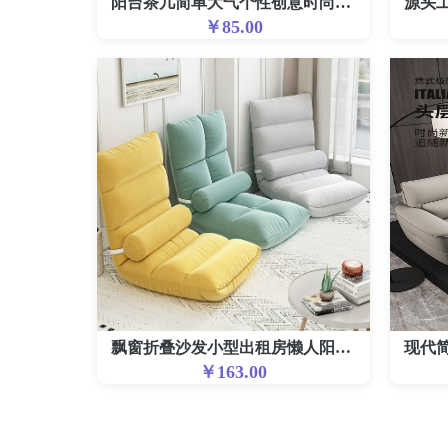
阳台茶几简单大气个性创意时尚圆边几客厅2024新款轻奢高级感茶几
￥85.00
飘窗折叠沙发小型出租房懒人阳台办公躺椅布艺折叠床卧室地上简约
￥163.00