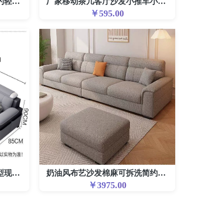
源头工厂茶几家用小户型简约轻奢茶桌办公室茶台网红方形桌子茶几
厂家移动茶几客厅沙发小推车小户型简约家用多功能升降现代推车
￥595.00
可拆洗布艺沙发出租屋小户型现代客厅家具简约公寓科技布两用沙发
奶油风布艺沙发棉麻可拆洗简约现代客厅小户型直排带贵妃组合沙发
￥3975.00