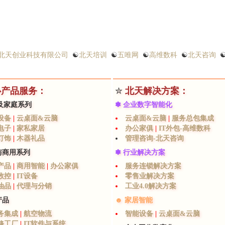
北天创业科技有限公司
☯
北天培训
☯
五唯网
☯
高维数科
☯
北天咨询
心产品服务：
✮
北天解决方案：
及家庭系列
✽ 企业数字智能化
设备
|
云桌面&云脑
云桌面&云脑
|
服务总包集成
电子
|
家私家居
办公家俱
|
IT外包-高维数科
灯饰
|
木器礼品
管理咨询-北天咨询
与商用系列
✽ 行业解决方案
产品
|
商用智能
|
办公家俱
服务连锁解决方案
数控
|
IT设备
零售业解决方案
油品
|
代理与分销
工业4.0解决方案
产品
☻ 家居智能
服务集成
|
航空物流
智能设备
|
云桌面&云脑
维修工厂
|
IT软件与系统