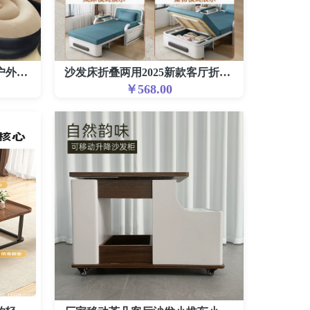
现货充气懒人沙发午休躺椅户外便携可折叠组合充气沙发厂家直销
沙发床折叠两用2025新款客厅折叠床家用小户型阳台多功能伸缩
￥568.00