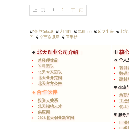
上一页
1
2
下一页
☯
特优街商城
☯
大呵呵
☯
网租365
☯
延龙出海
☯
北京
间
☯
全面资讯网
☯
写手榜
♣
北天创业公司介绍：
✠
核
☻ 个人
总经理致辞
管理团队
智能
北天专家团队
数码
北天业务范围
建材
北天官方公告
✽ 企业
♠ 合作伙伴
热荐
投资人关系
工控
北天招聘人才
化工
供应商
✽ 服务
2026北天创业新官网
IT
IT