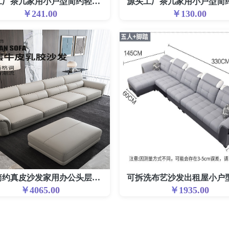
源头工厂茶几家用小户型简约轻奢茶桌办公室茶台网红方形桌子茶几
￥241.00
￥130.00
现代简约真皮沙发家用办公头层牛皮大小户型客厅北欧皮艺沙发组合
￥4065.00
￥1935.00