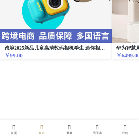
跨境2025新品儿童高清数码相机学生 迷你相机 小微单反摄影带支架
￥99.00
￥6499.0
首页
商城
新闻
元宇宙
我的
0.185732s