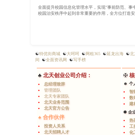
全面提升校园信息化管理水平，实现“事前防范、事
校园治安秩序中起到非常重要的作用，全方位打造安
☯
特优街商城
☯
大呵呵
☯
网租365
☯
延龙出海
☯
北
间
☯
全面资讯网
☯
写手榜
♣
北天创业公司介绍：
✠
核
☻ 个
总经理致辞
管理团队
智
北天专家团队
数
北天业务范围
建
北天官方公告
✽ 企
♠ 合作伙伴
热
投资人关系
工
北天招聘人才
化