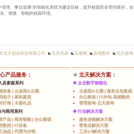
中管理、事后追溯”的智能化系统为建设目标，提升校园安全管控级别，在
全、便捷、智能的校园环境。
京北天创业科技有限公司
☯
北天培训
☯
五唯网
☯
高维数科
☯
北天咨询
心产品服务：
✮
北天解决方案：
人及家庭系列
✽ 企业数字智能化
能设备
|
云桌面&云脑
云桌面&云脑
|
服务总包集成
码电子
|
家私家居
办公家俱
|
IT外包-高维数科
材灯饰
|
木器礼品
管理咨询-北天咨询
业与商用系列
✽ 行业解决方案
荐产品
|
商用智能
|
办公家俱
服务连锁解决方案
控数控
|
IT设备
零售业解决方案
工油品
|
代理与分销
工业4.0解决方案