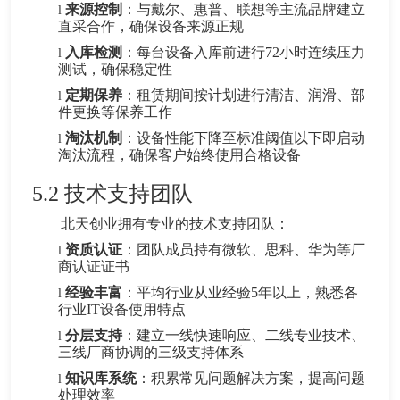
来源控制
：与戴尔、惠普、联想等主流品牌建立
l
直采合作，确保设备来源正规
入库检测
：每台设备入库前进行72小时连续压力
l
测试，确保稳定性
定期保养
：租赁期间按计划进行清洁、润滑、部
l
件更换等保养工作
淘汰机制
：设备性能下降至标准阈值以下即启动
l
淘汰流程，确保客户始终使用合格设备
5.2
技术支持团队
北天创业拥有专业的技术支持团队：
资质认证
：团队成员持有微软、思科、华为等厂
l
商认证证书
经验丰富
：平均行业从业经验5年以上，熟悉各
l
行业IT设备使用特点
分层支持
：建立一线快速响应、二线专业技术、
l
三线厂商协调的三级支持体系
知识库系统
：积累常见问题解决方案，提高问题
l
处理效率