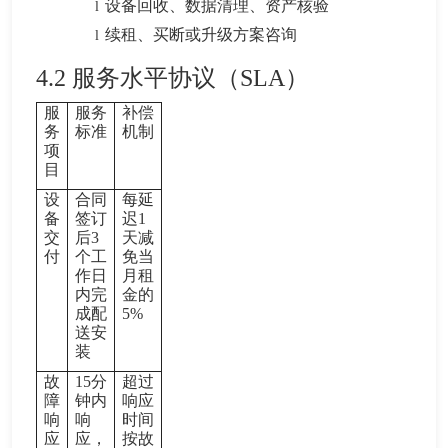
设备回收、数据清理、资产核验
l
续租、买断或升级方案咨询
l
4.2
服务水平协议（SLA）
服
服务
补偿
务
标准
机制
项
目
设
合同
每延
备
签订
迟1
交
后3
天减
付
个工
免当
作日
月租
内完
金的
成配
5%
送安
装
故
15
分
超过
障
钟内
响应
响
响
时间
应
应，
按故