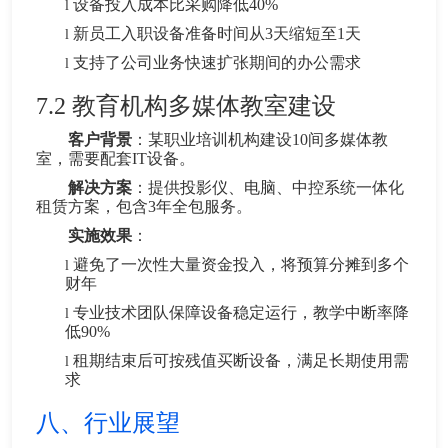
设备投入成本比采购降低40%
l
新员工入职设备准备时间从3天缩短至1天
l
支持了公司业务快速扩张期间的办公需求
l
7.2
教育机构多媒体教室建设
客户背景
：某职业培训机构建设10间多媒体教
室，需要配套IT设备。
解决方案
：提供投影仪、电脑、中控系统一体化
租赁方案，包含3年全包服务。
实施效果
：
避免了一次性大量资金投入，将预算分摊到多个
l
财年
专业技术团队保障设备稳定运行，教学中断率降
l
低90%
租期结束后可按残值买断设备，满足长期使用需
l
求
八、行业展望