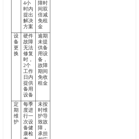
4小
障时
时内
间双
提出
倍减
解决
免租
方案
金
设
硬件
逾期
备
故障
未提
更
无法
供备
换
修复
用设
时，
备，
2个
故障
工作
期间
日内
免收
提供
租金
备用
设备
定
每季
未按
期
度进
时维
维
行一
护导
护
次设
致故
备健
障，
康检
承担