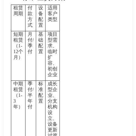
租赁
付
设
适用
周期
款
备
客户
方
配
类型
式
置
短期
月
基
项目
租赁
付/
础
型需
（1-
季
配
求、
12个
付
置
临时
月）
扩
容、
初创
企业
中期
季
标
成长
租赁
付/
准
型企
（1-
半
配
业、
3
年
置
分支
年）
付
机构
设
立、
设备
更新
过渡