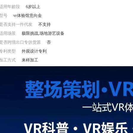
适用年龄段
6岁以上
型号
vr体验馆意向金
是否支持一件代发
不支持
适用场景
极限挑战,场地游艺设备
是否跨境出口专供货源
否
专利类型
外观设计专利
加工方式
来样加工