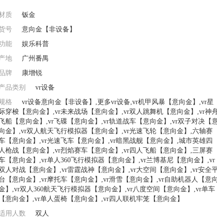
材质
钣金
货号
意向金【非设备】
功能
娱乐科普
产地
广州番禺
品牌
康增锐
产品类别
vr设备
规格
vr设备意向金【非设备】,更多vr设备,vr机甲风暴【意向金】,vr星
际穿梭【意向金】,vr未来战场【意向金】,vr双人跳舞机【意向金】,vr神
飞船【意向金】,vr飞碟【意向金】,vr轨道战车【意向金】,vr双子对决【
向金】,vr双人航天飞行模拟器【意向金】,vr光速飞轮【意向金】,六轴赛
车【意向金】,vr光速飞车【意向金】,vr暗黑战舰【意向金】,城市英雄四
人枪战【意向金】,vr烈焰赛车【意向金】,vr四人飞船【意向金】,三屏赛
车【意向金】,vr单人360飞行模拟器【意向金】,vr兰博基尼【意向金】,vr
双人对战【意向金】,vr雷霆战神【意向金】,vr大空间【意向金】,vr安全
台【意向金】,vr摩托车【意向金】,vr滑雪【意向金】,vr自助机器人【意
金】,vr双人360航天飞行模拟器【意向金】,vr八度空间【意向金】,vr单车
【意向金】,vr单人蛋椅【意向金】,vr四人联机牢笼【意向金】
适用人数
双人