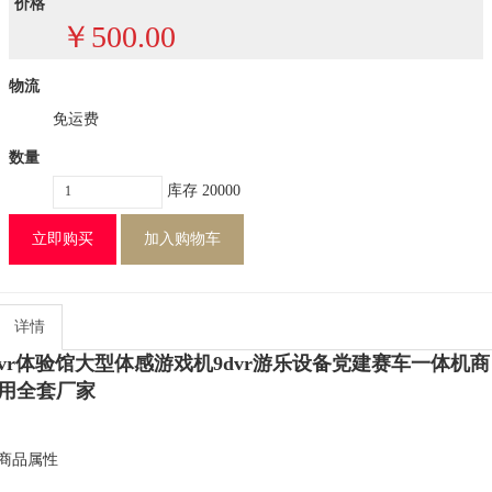
价格
￥
500.00
物流
免运费
数量
库存
20000
立即购买
加入购物车
详情
vr体验馆大型体感游戏机9dvr游乐设备党建赛车一体机商
用全套厂家
商品属性