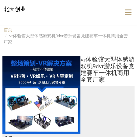
北天创业
Togg
navig
首页
vr体验馆大型体感游戏机9dvr游乐设备党建赛车一体机商用全套
厂家
vr体验馆大型体感游
戏机9dvr游乐设备党
建赛车一体机商用
全套厂家