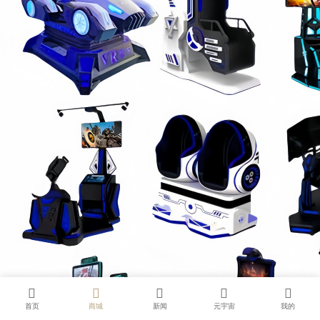
首页
商城
新闻
元宇宙
我的
0.205722s