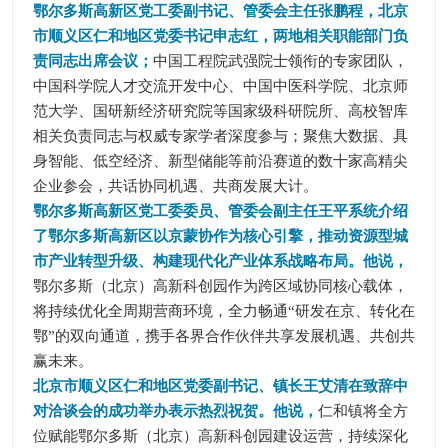
鄂尔多斯高新区党工委副书记、管委会主任张鹏程，北京
市顺义区仁和地区党委书记申志红，两地相关职能部门负
责同志出席会议；
中国工程院武强院士领衔的专家团队，
中国科学院人才交流开发中心、中国中医科学院、北京师
范大学、国研新经济研究院等国家级科研院所、高校智库
相关负责同志与权威专家学者深度参与；聚焦大数据、具
身智能、低空经济、新型储能等前沿赛道的数十家高精尖
企业参会，共话协同机遇、共商发展大计。
鄂尔多斯高新区党工委委员、管委会副主任王平系统介绍
了鄂尔多斯高新区以京蒙协作为核心引擎，推动资源型城
市产业转型升级、构建现代化产业体系战略布局。他说，
鄂尔多斯（北京）高新科创园作为跨区域协同核心载体，
将持续优化全周期营商环境，全力畅通“研发在京、转化在
鄂”的双向通道，携手各界合作伙伴共享发展机遇、共创共
赢未来。
北京市顺义区仁和地区党委副书记、镇长王艾清在致辞中
对洽谈会的成功举办表示热烈祝贺。他说，
仁和镇将全方
位赋能鄂尔多斯（北京）高新科创园建设运营，持续深化