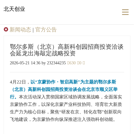
北天创业
Togg
navig
✪
新闻动态
|
官方公告
鄂尔多斯（北京）高新科创园招商投资洽谈
会延龙出海敲定战略投资
2026-05-21 14:36 by 232344235
630
0
4月22日，
以“京蒙协作・智启高新”为主题的鄂尔多斯
（北京）高新科创园招商投资洽谈会在北京市顺义区举
行。
本次活动深入贯彻国家区域协调发展战略，全面落实
京蒙协作工作，以深化京蒙产业科技协同、培育壮大新质
生产力为核心目标，聚焦“研发在京、转化在鄂”创新双向
飞地建设，为京蒙协作向纵深推进注入强劲科创动能。