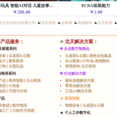
AI陪伴玩具 智能AI对话 儿童故事机器人
PCBA组装能力
￥288.00
￥2.00
北天创业科技有限公司
☯
北天培训
☯
五唯网
☯
高维数科
☯
北天咨询
心产品服务：
✮
北天解决方案：
及家庭系列
✽ 企业数字智能化
设备
|
云桌面&云脑
云桌面&云脑
|
服务总包集成
电子
|
家私家居
办公家俱
|
IT外包-高维数科
灯饰
|
木器礼品
管理咨询-北天咨询
与商用系列
✽ 行业解决方案
产品
|
商用智能
|
办公家俱
服务连锁解决方案
数控
|
IT设备
零售业解决方案
油品
|
代理与分销
工业4.0解决方案
产品
☻ 家居智能
服务集成
|
航空物流
智能设备
|
云桌面&云脑
维修工厂
|
IT软件与系统
☻ 个人工作数字化