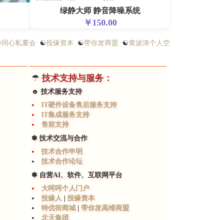
绿静大师 静音降噪系统
￥150.00
☯
同心私董会
☯
投缘资本
☯
带你发商盟
☯
黄波涛个人空
☂
技术支持与服务：
☻ 技术服务支持
IT硬件设备售后服务支持
IT集成服务支持
售前支持
✽ 技术交流与合作
技术合作申明
技术合作论坛
✽ 自营AI、软件、互联网平台
大呵呵个人门户
投缘人
|
投缘资本
特优街商城
|
带你发高维商盟
北天集团